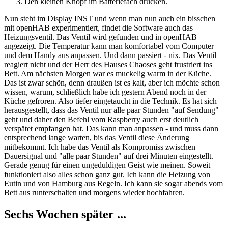
Den kleinen Knopf im Batteriefach drücken.
Nun steht im Display INST und wenn man nun auch ein bisschen
mit openHAB experimentiert, findet die Software auch das
Heizungsventil. Das Ventil wird gefunden und in openHAB
angezeigt. Die Temperatur kann man komfortabel vom Computer
und dem Handy aus anpassen. Und dann passiert - nix. Das Ventil
reagiert nicht und der Herr des Hauses Chaoses geht frustriert ins
Bett. Am nächsten Morgen war es muckelig warm in der Küche.
Das ist zwar schön, denn draußen ist es kalt, aber ich möchte schon
wissen, warum, schließlich habe ich gestern Abend noch in der
Küche gefroren. Also tiefer eingetaucht in die Technik. Es hat sich
herausgestellt, dass das Ventil nur alle paar Stunden "auf Sendung"
geht und daher den Befehl vom Raspberry auch erst deutlich
verspätet empfangen hat. Das kann man anpassen - und muss dann
entsprechend lange warten, bis das Ventil diese Änderung
mitbekommt. Ich habe das Ventil als Kompromiss zwischen
Dauersignal und "alle paar Stunden" auf drei Minuten eingestellt.
Gerade genug für einen ungeduldigen Geist wie meinen. Soweit
funktioniert also alles schon ganz gut. Ich kann die Heizung von
Eutin und von Hamburg aus Regeln. Ich kann sie sogar abends vom
Bett aus runterschalten und morgens wieder hochfahren.
Sechs Wochen später ...