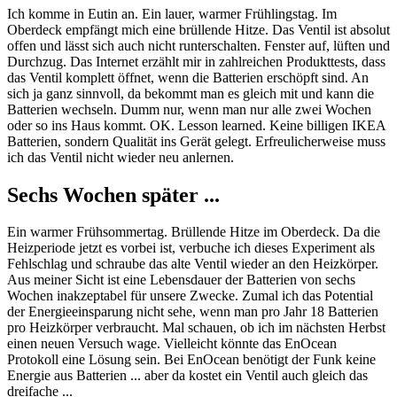
Ich komme in Eutin an. Ein lauer, warmer Frühlingstag. Im
Oberdeck empfängt mich eine brüllende Hitze. Das Ventil ist absolut
offen und lässt sich auch nicht runterschalten. Fenster auf, lüften und
Durchzug. Das Internet erzählt mir in zahlreichen Produkttests, dass
das Ventil komplett öffnet, wenn die Batterien erschöpft sind. An
sich ja ganz sinnvoll, da bekommt man es gleich mit und kann die
Batterien wechseln. Dumm nur, wenn man nur alle zwei Wochen
oder so ins Haus kommt. OK. Lesson learned. Keine billigen IKEA
Batterien, sondern Qualität ins Gerät gelegt. Erfreulicherweise muss
ich das Ventil nicht wieder neu anlernen.
Sechs Wochen später ...
Ein warmer Frühsommertag. Brüllende Hitze im Oberdeck. Da die
Heizperiode jetzt es vorbei ist, verbuche ich dieses Experiment als
Fehlschlag und schraube das alte Ventil wieder an den Heizkörper.
Aus meiner Sicht ist eine Lebensdauer der Batterien von sechs
Wochen inakzeptabel für unsere Zwecke. Zumal ich das Potential
der Energieeinsparung nicht sehe, wenn man pro Jahr 18 Batterien
pro Heizkörper verbraucht. Mal schauen, ob ich im nächsten Herbst
einen neuen Versuch wage. Vielleicht könnte das EnOcean
Protokoll eine Lösung sein. Bei EnOcean benötigt der Funk keine
Energie aus Batterien ... aber da kostet ein Ventil auch gleich das
dreifache ...