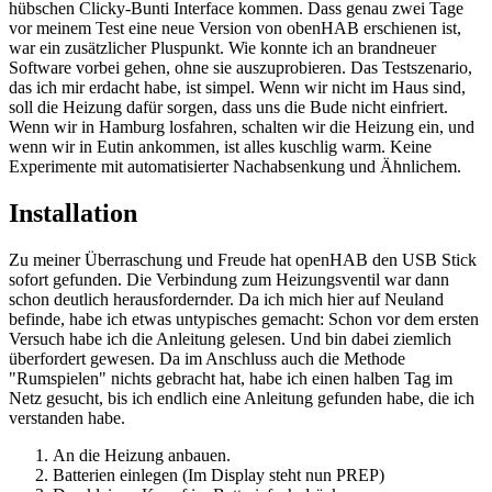
hübschen Clicky-Bunti Interface kommen. Dass genau zwei Tage
vor meinem Test eine neue Version von obenHAB erschienen ist,
war ein zusätzlicher Pluspunkt. Wie konnte ich an brandneuer
Software vorbei gehen, ohne sie auszuprobieren. Das Testszenario,
das ich mir erdacht habe, ist simpel. Wenn wir nicht im Haus sind,
soll die Heizung dafür sorgen, dass uns die Bude nicht einfriert.
Wenn wir in Hamburg losfahren, schalten wir die Heizung ein, und
wenn wir in Eutin ankommen, ist alles kuschlig warm. Keine
Experimente mit automatisierter Nachabsenkung und Ähnlichem.
Installation
Zu meiner Überraschung und Freude hat openHAB den USB Stick
sofort gefunden. Die Verbindung zum Heizungsventil war dann
schon deutlich herausfordernder. Da ich mich hier auf Neuland
befinde, habe ich etwas untypisches gemacht: Schon vor dem ersten
Versuch habe ich die Anleitung gelesen. Und bin dabei ziemlich
überfordert gewesen. Da im Anschluss auch die Methode
"Rumspielen" nichts gebracht hat, habe ich einen halben Tag im
Netz gesucht, bis ich endlich eine Anleitung gefunden habe, die ich
verstanden habe.
An die Heizung anbauen.
Batterien einlegen (Im Display steht nun PREP)