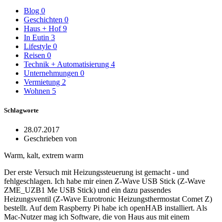
Blog
0
Geschichten
0
Haus + Hof
9
In Eutin
3
Lifestyle
0
Reisen
0
Technik + Automatisierung
4
Unternehmungen
0
Vermietung
2
Wohnen
5
Schlagworte
28.07.2017
Geschrieben von
Warm, kalt, extrem warm
Der erste Versuch mit Heizungssteuerung ist gemacht - und
fehlgeschlagen. Ich habe mir einen Z-Wave USB Stick (Z-Wave
ZME_UZB1 Me USB Stick) und ein dazu passendes
Heizungsventil (Z-Wave Eurotronic Heizungsthermostat Comet Z)
bestellt. Auf dem Raspberry Pi habe ich openHAB installiert. Als
Mac-Nutzer mag ich Software, die von Haus aus mit einem