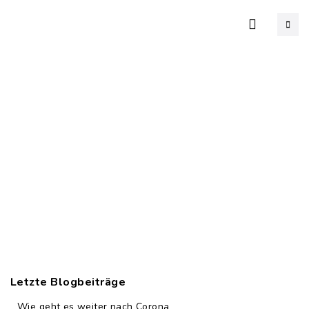
PRONATUR FARBE UND PUTZ
Hus Kattenkopp
Blog
Pronatur Farbe und Putz
Letzte Blogbeiträge
Wie geht es weiter nach Corona