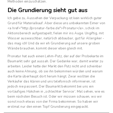
Methoden einzuschätzen.
Die Grundierung sieht gut aus
Ich gebe zu, Aussehen der Verpackung ist kein wirklich guter
Grund für Materialkauf. Aber diese uns unbekannten Eimer von
<a href="http://pronatur-farbe.de">Pronatur</a>, schick im
Aktionsbereich aufgestapelt, fielen mir ins Auge. Ungiftig, mit
Wasser auswaschbar, natürlich abbaubar, gut für Allergiker -
das mag ich! Und da wir eh Grundierung auf unsere groben
Wände brauchen, kommt dieser eben gleich mit.
Pronatur hat auch einen Lehm-Putz, der auf der Probekarte im
Baumarkt sehr gut aussah. Der Gedanke war, damit weiter zu
arbeiten. Leider hatte der Markt den Putz nicht und scheinbar
auch keine Ahnung, ob sie ihn bekommen würden und warum
die Karte überhaupt dort herum hängt. Zwar wollten die
Verkäufer das klären und uns telefonisch informieren, ist
jedoch nie passiert. Der Baumarkt bekommt bei uns ein
vorläufiges Häkchen in „schlechter Service“. Mal sehen, wie es
beim nächsten Besuch ist. Oder wir müssen schauen, wo wir
sonst noch etwas von der Firma bekommen. So haben wir
erstmal nur den einen Topf Grundierung eingepackt.